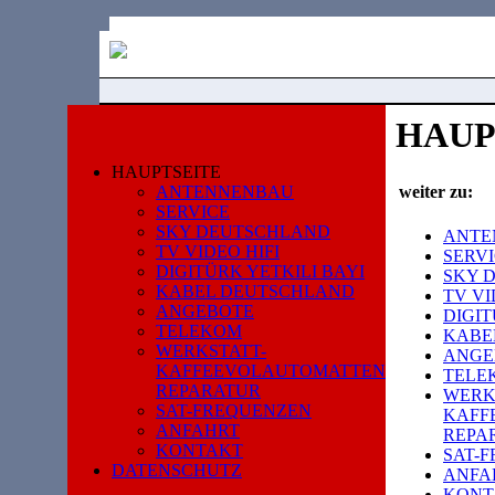
HAUP
HAUPTSEITE
ANTENNENBAU
weiter zu:
SERVICE
SKY DEUTSCHLAND
ANTE
TV VIDEO HIFI
SERV
DIGITÜRK YETKILI BAYI
SKY 
KABEL DEUTSCHLAND
TV VI
ANGEBOTE
DIGIT
TELEKOM
KABE
WERKSTATT-
ANGE
KAFFEEVOLAUTOMATTEN
TELE
REPARATUR
WERK
SAT-FREQUENZEN
KAFF
ANFAHRT
REPA
KONTAKT
SAT-
DATENSCHUTZ
ANFA
KONT